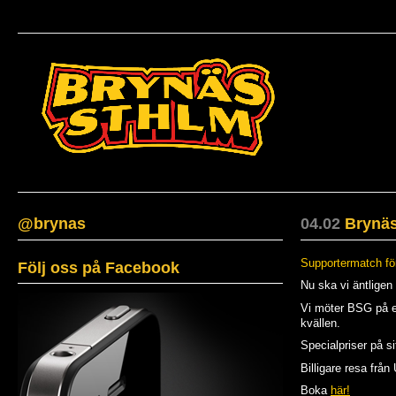
@brynas
04.02
Brynäs-
Supportermatch fö
Följ oss på Facebook
Nu ska vi äntligen
Vi möter BSG på ef
kvällen.
Specialpriser på sit
Billigare resa från
Boka
här!